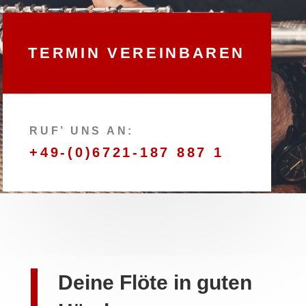
TERMIN VEREINBAREN
RUF’ UNS AN:
+49-(0)6721-187 887 1
Deine Flöte in guten