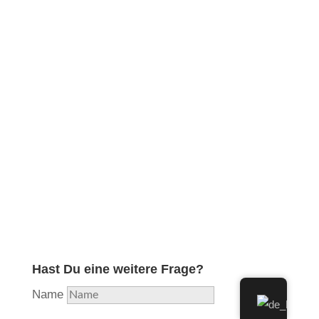
Obwohl ich in meiner langjährigen Ausbildung und
Erfahrung die professionelle Reparatur aller
Holzblasinstrumente erlernt und diese lange Zeit
durchgeführt habe, habe ich aufgrund hoher
Auslastung beschlossen, mich nunmehr voll und
ganz auf das Instrument zu konzentrieren, welches
mir als Flötisten am nächsten liegt und in das ich
am meisten Herzblut stecke. Aus Liebe zur Flöte…
Hast Du eine weitere Frage?
Name