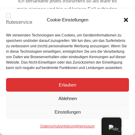
Ich behandele jedes Instrument so als wäre es
mein eigenes und bin auf keinen Fall zufrieden,
ehe du es nicht auch bist. Auf deinen COA-Service
Cookie-Einstellungen
erhältst du 6 Monate, auf deine
Generalüberholung 12 Monate Garantie. Sollten
Wir verwenden Technologien wie Cookies, um Geräteinformationen zu
speichern und/oder darauf zuzugreifen. Wir tun dies, um das Surferlebnis
innerhalb dieser Zeit wider Erwarten
zu verbessern und (nicht) personalisierte Werbung anzuzeigen. Wenn Sie
Nachregulierungen nötig sein, so werden diese
in diese Technologien einwilligen, ermöglichen Sie uns die Verarbeitung
von Daten wie Browserverhalten oder eindeutigen Kennungen auf dieser
selbstverständlich kostenlos durchgeführt.
Website. Das Nicht-Einwilligen oder das Zurückziehen der Einwilligung
kann sich negativ auf bestimmte Funktionen und Leistungen auswirken.

Erlauben
Professionelle Wartung
Ablehnen
Wir stellen nicht nur die allerhöchsten Ansprüche
Einstellungen
an unsere Arbeit, sondern auch an die Qualität der
von uns verwendeten Materialien. Wir verwenden
Datenschutzerklärung
Impressum
diverse ausschließlich hochwertige Polster, Filze,