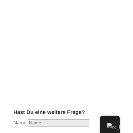
Obwohl ich in meiner langjährigen Ausbildung und
Erfahrung die professionelle Reparatur aller
Holzblasinstrumente erlernt und diese lange Zeit
durchgeführt habe, habe ich aufgrund hoher
Auslastung beschlossen, mich nunmehr voll und
ganz auf das Instrument zu konzentrieren, welches
mir als Flötisten am nächsten liegt und in das ich
am meisten Herzblut stecke. Aus Liebe zur Flöte…
Hast Du eine weitere Frage?
Name