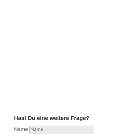
Obwohl ich in meiner langjährigen Ausbildung und
Erfahrung die professionelle Reparatur aller
Holzblasinstrumente erlernt und diese lange Zeit
durchgeführt habe, habe ich aufgrund hoher
Auslastung beschlossen, mich nunmehr voll und
ganz auf das Instrument zu konzentrieren, welches
mir als Flötisten am nächsten liegt und in das ich
am meisten Herzblut stecke. Aus Liebe zur Flöte…
Hast Du eine weitere Frage?
Name