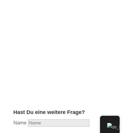
Obwohl ich in meiner langjährigen Ausbildung und
Erfahrung die professionelle Reparatur aller
Holzblasinstrumente erlernt und diese lange Zeit
durchgeführt habe, habe ich aufgrund hoher
Auslastung beschlossen, mich nunmehr voll und
ganz auf das Instrument zu konzentrieren, welches
mir als Flötisten am nächsten liegt und in das ich
am meisten Herzblut stecke. Aus Liebe zur Flöte…
Hast Du eine weitere Frage?
Name