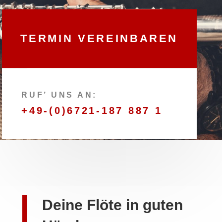
TERMIN VEREINBAREN
RUF’ UNS AN:
+49-(0)6721-187 887 1
Deine Flöte in guten