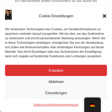
Ich behandele jedes Instrument so als wäre es
mein eigenes und bin auf keinen Fall zufrieden,
ehe du es nicht auch bist. Auf deinen COA-Service
Cookie-Einstellungen
erhältst du 6 Monate, auf deine
Generalüberholung 12 Monate Garantie. Sollten
Wir verwenden Technologien wie Cookies, um Geräteinformationen zu
speichern und/oder darauf zuzugreifen. Wir tun dies, um das Surferlebnis
innerhalb dieser Zeit wider Erwarten
zu verbessern und (nicht) personalisierte Werbung anzuzeigen. Wenn Sie
Nachregulierungen nötig sein, so werden diese
in diese Technologien einwilligen, ermöglichen Sie uns die Verarbeitung
von Daten wie Browserverhalten oder eindeutigen Kennungen auf dieser
selbstverständlich kostenlos durchgeführt.
Website. Das Nicht-Einwilligen oder das Zurückziehen der Einwilligung
kann sich negativ auf bestimmte Funktionen und Leistungen auswirken.

Erlauben
Professionelle Wartung
Ablehnen
Wir stellen nicht nur die allerhöchsten Ansprüche
Einstellungen
an unsere Arbeit, sondern auch an die Qualität der
von uns verwendeten Materialien. Wir verwenden
Datenschutzerklärung
Impressum
diverse ausschließlich hochwertige Polster, Filze,