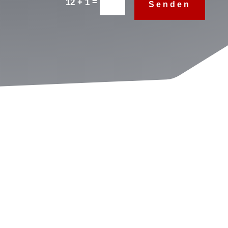
=
12 + 1
Senden