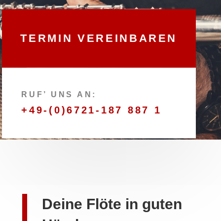
TERMIN VEREINBAREN
RUF’ UNS AN:
+49-(0)6721-187 887 1
Deine Flöte in guten