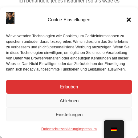
Ich behandele jedes Instrument so als wäre es
mein eigenes und bin auf keinen Fall zufrieden,
ehe du es nicht auch bist. Auf deinen COA-Service
Cookie-Einstellungen
erhältst du 6 Monate, auf deine
Generalüberholung 12 Monate Garantie. Sollten
Wir verwenden Technologien wie Cookies, um Geräteinformationen zu
speichern und/oder darauf zuzugreifen. Wir tun dies, um das Surferlebnis
innerhalb dieser Zeit wider Erwarten
zu verbessern und (nicht) personalisierte Werbung anzuzeigen. Wenn Sie
Nachregulierungen nötig sein, so werden diese
in diese Technologien einwilligen, ermöglichen Sie uns die Verarbeitung
von Daten wie Browserverhalten oder eindeutigen Kennungen auf dieser
selbstverständlich kostenlos durchgeführt.
Website. Das Nicht-Einwilligen oder das Zurückziehen der Einwilligung
kann sich negativ auf bestimmte Funktionen und Leistungen auswirken.

Erlauben
Professionelle Wartung
Ablehnen
Wir stellen nicht nur die allerhöchsten Ansprüche
Einstellungen
an unsere Arbeit, sondern auch an die Qualität der
von uns verwendeten Materialien. Wir verwenden
Datenschutzerklärung
Impressum
diverse ausschließlich hochwertige Polster, Filze,