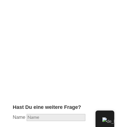
Obwohl ich in meiner langjährigen Ausbildung und
Erfahrung die professionelle Reparatur aller
Holzblasinstrumente erlernt und diese lange Zeit
durchgeführt habe, habe ich aufgrund hoher
Auslastung beschlossen, mich nunmehr voll und
ganz auf das Instrument zu konzentrieren, welches
mir als Flötisten am nächsten liegt und in das ich
am meisten Herzblut stecke. Aus Liebe zur Flöte…
Hast Du eine weitere Frage?
Name