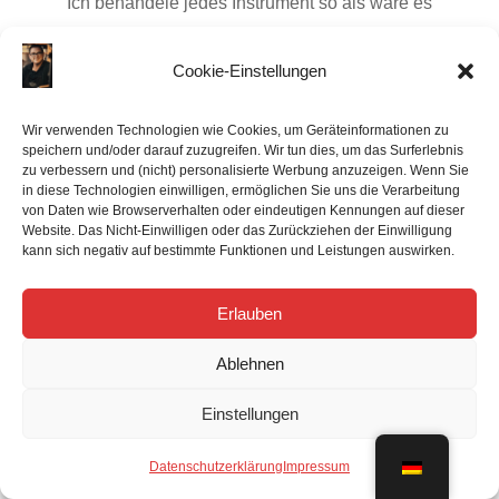
Ich behandele jedes Instrument so als wäre es
mein eigenes und bin auf keinen Fall zufrieden,
ehe du es nicht auch bist. Auf deinen COA-Service
Cookie-Einstellungen
erhältst du 6 Monate, auf deine
Generalüberholung 12 Monate Garantie. Sollten
Wir verwenden Technologien wie Cookies, um Geräteinformationen zu
speichern und/oder darauf zuzugreifen. Wir tun dies, um das Surferlebnis
innerhalb dieser Zeit wider Erwarten
zu verbessern und (nicht) personalisierte Werbung anzuzeigen. Wenn Sie
Nachregulierungen nötig sein, so werden diese
in diese Technologien einwilligen, ermöglichen Sie uns die Verarbeitung
von Daten wie Browserverhalten oder eindeutigen Kennungen auf dieser
selbstverständlich kostenlos durchgeführt.
Website. Das Nicht-Einwilligen oder das Zurückziehen der Einwilligung
kann sich negativ auf bestimmte Funktionen und Leistungen auswirken.

Erlauben
Professionelle Wartung
Ablehnen
Wir stellen nicht nur die allerhöchsten Ansprüche
Einstellungen
an unsere Arbeit, sondern auch an die Qualität der
von uns verwendeten Materialien. Wir verwenden
Datenschutzerklärung
Impressum
diverse ausschließlich hochwertige Polster, Filze,