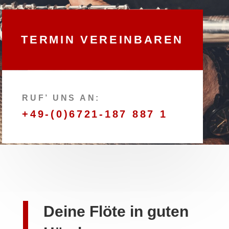
TERMIN VEREINBAREN
RUF’ UNS AN:
+49-(0)6721-187 887 1
Deine Flöte in guten