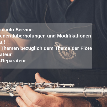
iccolo Service
.
eneralüberholungen und Modifikationen
au!
lle Themen bezüglich dem Thema der Flöte
ateur
-Reparateur