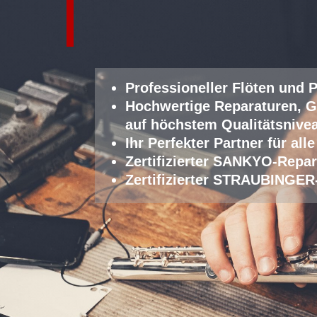
Professioneller Fl
öten und P
Hochwertige Reparaturen, G
auf höchstem Qualitätsnive
Ihr Perfekter Partner für a
Zertifizierter SANKYO-Repar
Zertifizierter STRAUBINGER