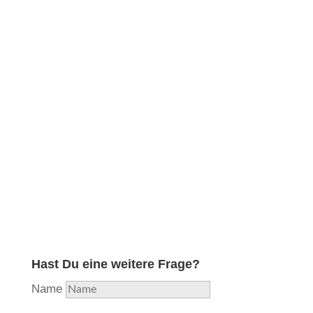
Obwohl ich in meiner langjährigen Ausbildung und
Erfahrung die professionelle Reparatur aller
Holzblasinstrumente erlernt und diese lange Zeit
durchgeführt habe, habe ich aufgrund hoher
Auslastung beschlossen, mich nunmehr voll und
ganz auf das Instrument zu konzentrieren, welches
mir als Flötisten am nächsten liegt und in das ich
am meisten Herzblut stecke. Aus Liebe zur Flöte…
Hast Du eine weitere Frage?
Name