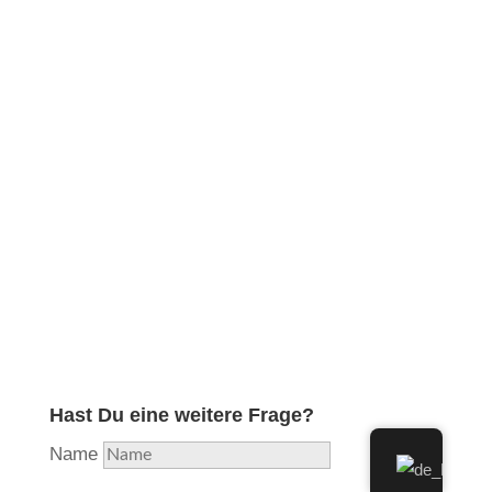
Obwohl ich in meiner langjährigen Ausbildung und
Erfahrung die professionelle Reparatur aller
Holzblasinstrumente erlernt und diese lange Zeit
durchgeführt habe, habe ich aufgrund hoher
Auslastung beschlossen, mich nunmehr voll und
ganz auf das Instrument zu konzentrieren, welches
mir als Flötisten am nächsten liegt und in das ich
am meisten Herzblut stecke. Aus Liebe zur Flöte…
Hast Du eine weitere Frage?
Name