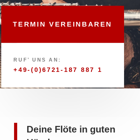
TERMIN VEREINBAREN
RUF’ UNS AN:
+49-(0)6721-187 887 1
Deine Flöte in guten