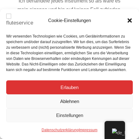
Ich behandele jedes Instrument so als wäre es
mein eigenes und bin auf keinen Fall zufrieden,
ehe du es nicht auch bist. Auf deinen COA-Service
Cookie-Einstellungen
erhältst du 6 Monate, auf deine
Generalüberholung 12 Monate Garantie. Sollten
Wir verwenden Technologien wie Cookies, um Geräteinformationen zu
speichern und/oder darauf zuzugreifen. Wir tun dies, um das Surferlebnis
innerhalb dieser Zeit wider Erwarten
zu verbessern und (nicht) personalisierte Werbung anzuzeigen. Wenn Sie
Nachregulierungen nötig sein, so werden diese
in diese Technologien einwilligen, ermöglichen Sie uns die Verarbeitung
von Daten wie Browserverhalten oder eindeutigen Kennungen auf dieser
selbstverständlich kostenlos durchgeführt.
Website. Das Nicht-Einwilligen oder das Zurückziehen der Einwilligung
kann sich negativ auf bestimmte Funktionen und Leistungen auswirken.

Erlauben
Professionelle Wartung
Ablehnen
Wir stellen nicht nur die allerhöchsten Ansprüche
Einstellungen
an unsere Arbeit, sondern auch an die Qualität der
von uns verwendeten Materialien. Wir verwenden
Datenschutzerklärung
Impressum
diverse ausschließlich hochwertige Polster, Filze,