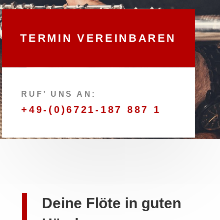
TERMIN VEREINBAREN
RUF’ UNS AN:
+49-(0)6721-187 887 1
Deine Flöte in guten