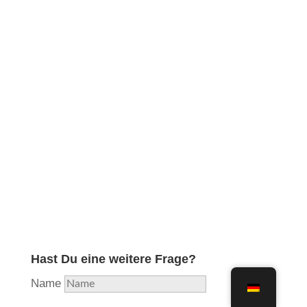
Obwohl ich in meiner langjährigen Ausbildung und
Erfahrung die professionelle Reparatur aller
Holzblasinstrumente erlernt und diese lange Zeit
durchgeführt habe, habe ich aufgrund hoher
Auslastung beschlossen, mich nunmehr voll und
ganz auf das Instrument zu konzentrieren, welches
mir als Flötisten am nächsten liegt und in das ich
am meisten Herzblut stecke. Aus Liebe zur Flöte…
Hast Du eine weitere Frage?
Name