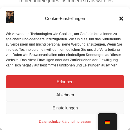
Ich behandele jedes Instrument so als wäre es
mein eigenes und bin auf keinen Fall zufrieden,
ehe du es nicht auch bist. Auf deinen COA-Service
Cookie-Einstellungen
erhältst du 6 Monate, auf deine
Generalüberholung 12 Monate Garantie. Sollten
Wir verwenden Technologien wie Cookies, um Geräteinformationen zu
speichern und/oder darauf zuzugreifen. Wir tun dies, um das Surferlebnis
innerhalb dieser Zeit wider Erwarten
zu verbessern und (nicht) personalisierte Werbung anzuzeigen. Wenn Sie
Nachregulierungen nötig sein, so werden diese
in diese Technologien einwilligen, ermöglichen Sie uns die Verarbeitung
von Daten wie Browserverhalten oder eindeutigen Kennungen auf dieser
selbstverständlich kostenlos durchgeführt.
Website. Das Nicht-Einwilligen oder das Zurückziehen der Einwilligung
kann sich negativ auf bestimmte Funktionen und Leistungen auswirken.

Erlauben
Professionelle Wartung
Ablehnen
Wir stellen nicht nur die allerhöchsten Ansprüche
Einstellungen
an unsere Arbeit, sondern auch an die Qualität der
von uns verwendeten Materialien. Wir verwenden
Datenschutzerklärung
Impressum
diverse ausschließlich hochwertige Polster, Filze,