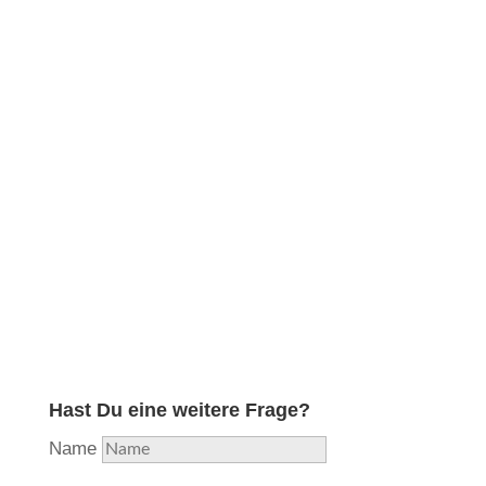
Obwohl ich in meiner langjährigen Ausbildung und
Erfahrung die professionelle Reparatur aller
Holzblasinstrumente erlernt und diese lange Zeit
durchgeführt habe, habe ich aufgrund hoher
Auslastung beschlossen, mich nunmehr voll und
ganz auf das Instrument zu konzentrieren, welches
mir als Flötisten am nächsten liegt und in das ich
am meisten Herzblut stecke. Aus Liebe zur Flöte…
Hast Du eine weitere Frage?
Name