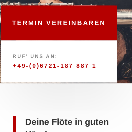
TERMIN VEREINBAREN
RUF’ UNS AN:
+49-(0)6721-187 887 1
Deine Flöte in guten