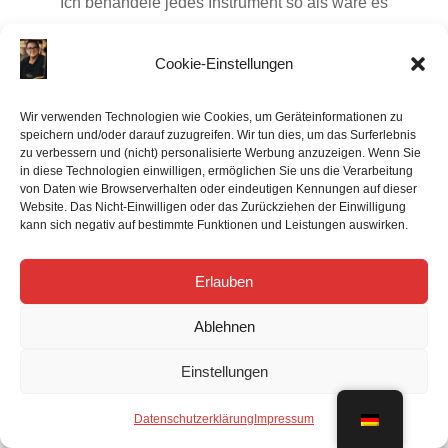
Ich behandele jedes Instrument so als wäre es
mein eigenes und bin auf keinen Fall zufrieden,
ehe du es nicht auch bist. Auf deinen COA-Service
Cookie-Einstellungen
erhältst du 6 Monate, auf deine
Generalüberholung 12 Monate Garantie. Sollten
Wir verwenden Technologien wie Cookies, um Geräteinformationen zu
speichern und/oder darauf zuzugreifen. Wir tun dies, um das Surferlebnis
innerhalb dieser Zeit wider Erwarten
zu verbessern und (nicht) personalisierte Werbung anzuzeigen. Wenn Sie
Nachregulierungen nötig sein, so werden diese
in diese Technologien einwilligen, ermöglichen Sie uns die Verarbeitung
von Daten wie Browserverhalten oder eindeutigen Kennungen auf dieser
selbstverständlich kostenlos durchgeführt.
Website. Das Nicht-Einwilligen oder das Zurückziehen der Einwilligung
kann sich negativ auf bestimmte Funktionen und Leistungen auswirken.

Erlauben
Professionelle Wartung
Ablehnen
Wir stellen nicht nur die allerhöchsten Ansprüche
Einstellungen
an unsere Arbeit, sondern auch an die Qualität der
von uns verwendeten Materialien. Wir verwenden
Datenschutzerklärung
Impressum
diverse ausschließlich hochwertige Polster, Filze,