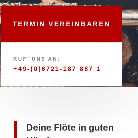
TERMIN VEREINBAREN
RUF’ UNS AN:
+49-(0)6721-187 887 1
Deine Flöte in guten