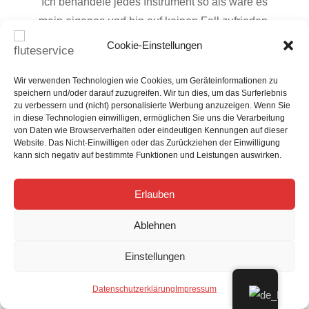
Ich behandele jedes Instrument so als wäre es
mein eigenes und bin auf keinen Fall zufrieden,
ehe du es nicht auch bist. Auf deinen COA-Service
Cookie-Einstellungen
erhältst du 6 Monate, auf deine
Generalüberholung 12 Monate Garantie. Sollten
Wir verwenden Technologien wie Cookies, um Geräteinformationen zu
speichern und/oder darauf zuzugreifen. Wir tun dies, um das Surferlebnis
innerhalb dieser Zeit wider Erwarten
zu verbessern und (nicht) personalisierte Werbung anzuzeigen. Wenn Sie
Nachregulierungen nötig sein, so werden diese
in diese Technologien einwilligen, ermöglichen Sie uns die Verarbeitung
von Daten wie Browserverhalten oder eindeutigen Kennungen auf dieser
selbstverständlich kostenlos durchgeführt.
Website. Das Nicht-Einwilligen oder das Zurückziehen der Einwilligung
kann sich negativ auf bestimmte Funktionen und Leistungen auswirken.

Erlauben
Professionelle Wartung
Ablehnen
Wir stellen nicht nur die allerhöchsten Ansprüche
Einstellungen
an unsere Arbeit, sondern auch an die Qualität der
von uns verwendeten Materialien. Wir verwenden
Datenschutzerklärung
Impressum
diverse ausschließlich hochwertige Polster, Filze,