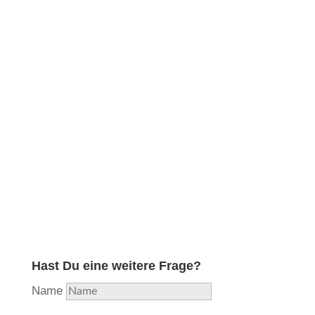
Obwohl ich in meiner langjährigen Ausbildung und
Erfahrung die professionelle Reparatur aller
Holzblasinstrumente erlernt und diese lange Zeit
durchgeführt habe, habe ich aufgrund hoher
Auslastung beschlossen, mich nunmehr voll und
ganz auf das Instrument zu konzentrieren, welches
mir als Flötisten am nächsten liegt und in das ich
am meisten Herzblut stecke. Aus Liebe zur Flöte…
Hast Du eine weitere Frage?
Name