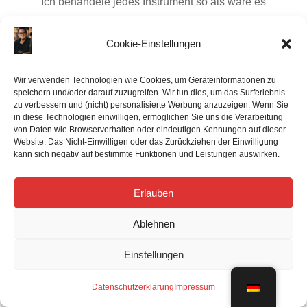
Ich behandele jedes Instrument so als wäre es
mein eigenes und bin auf keinen Fall zufrieden,
ehe du es nicht auch bist. Auf deinen COA-Service
Cookie-Einstellungen
erhältst du 6 Monate, auf deine
Generalüberholung 12 Monate Garantie. Sollten
Wir verwenden Technologien wie Cookies, um Geräteinformationen zu
speichern und/oder darauf zuzugreifen. Wir tun dies, um das Surferlebnis
innerhalb dieser Zeit wider Erwarten
zu verbessern und (nicht) personalisierte Werbung anzuzeigen. Wenn Sie
Nachregulierungen nötig sein, so werden diese
in diese Technologien einwilligen, ermöglichen Sie uns die Verarbeitung
von Daten wie Browserverhalten oder eindeutigen Kennungen auf dieser
selbstverständlich kostenlos durchgeführt.
Website. Das Nicht-Einwilligen oder das Zurückziehen der Einwilligung
kann sich negativ auf bestimmte Funktionen und Leistungen auswirken.

Erlauben
Professionelle Wartung
Ablehnen
Wir stellen nicht nur die allerhöchsten Ansprüche
Einstellungen
an unsere Arbeit, sondern auch an die Qualität der
von uns verwendeten Materialien. Wir verwenden
Datenschutzerklärung
Impressum
diverse ausschließlich hochwertige Polster, Filze,