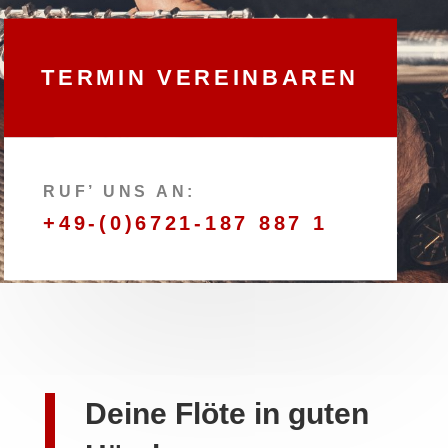
TERMIN VEREINBAREN
RUF’ UNS AN:
+49-(0)6721-187 887 1
Deine Flöte in guten