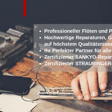
Professioneller Fl
öten und P
Hochwertige Reparaturen, G
auf höchstem Qualitätsnive
Ihr Perfekter Partner für a
Zertifizierter SANKYO-Repar
Zertifizierter STRAUBINGER