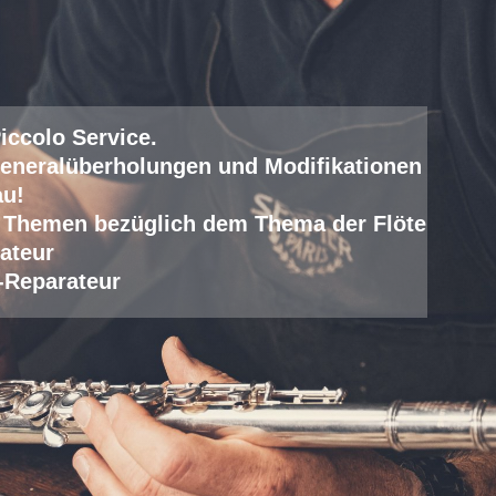
iccolo Service
.
eneralüberholungen und Modifikationen
au!
lle Themen bezüglich dem Thema der Flöte
ateur
-Reparateur