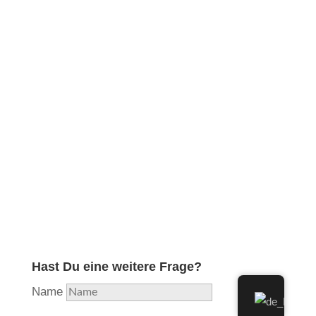
Obwohl ich in meiner langjährigen Ausbildung und
Erfahrung die professionelle Reparatur aller
Holzblasinstrumente erlernt und diese lange Zeit
durchgeführt habe, habe ich aufgrund hoher
Auslastung beschlossen, mich nunmehr voll und
ganz auf das Instrument zu konzentrieren, welches
mir als Flötisten am nächsten liegt und in das ich
am meisten Herzblut stecke. Aus Liebe zur Flöte…
Hast Du eine weitere Frage?
Name